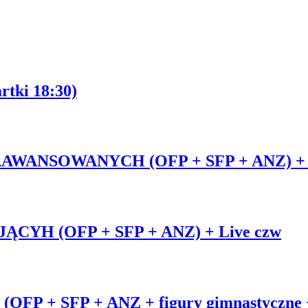
rtki 18:30)
ANSOWANYCH (OFP + SFP + ANZ) + L
YH (OFP + SFP + ANZ) + Live czw
 SFP + ANZ + figury gimnastyczne + tr