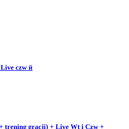
ive czw й
ening gracji) + Live Wt i Czw +