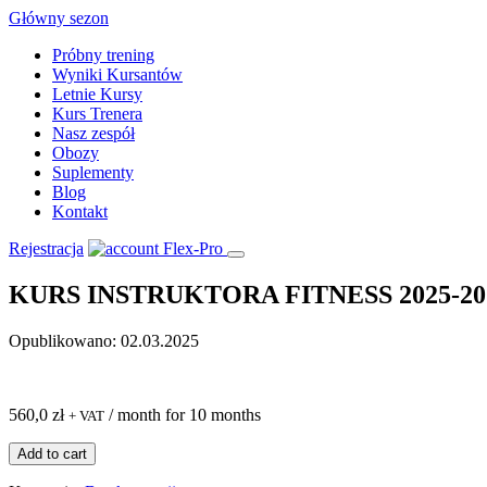
Skip
Główny sezon
to
Próbny trening
content
Wyniki Kursantów
Letnie Kursy
Kurs Trenera
Nasz zespół
Obozy
Suplementy
Blog
Kontakt
Rejestracja
KURS INSTRUKTORA FITNESS 2025-20
Opublikowano: 02.03.2025
560,0
zł
/ month for 10 months
+ VAT
ilość
Add to cart
KURS