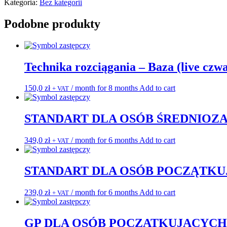
INSTRUKTORA
Kategoria:
Bez kategorii
FITNESS
2025-
Podobne produkty
2026
Technika rozciągania – Baza (live czwa
150,0
zł
/ month for 8 months
Add to cart
+ VAT
STANDART DLA OSÓB ŚREDNIOZAAW
349,0
zł
/ month for 6 months
Add to cart
+ VAT
STANDART DLA OSÓB POCZĄTKUJĄC
239,0
zł
/ month for 6 months
Add to cart
+ VAT
GP DLA OSÓB POCZATKUJĄCYCH (OFP +