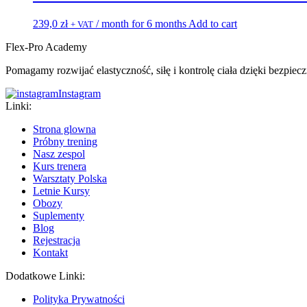
239,0
zł
/ month for 6 months
Add to cart
+ VAT
Flex-Pro Academy
Pomagamy rozwijać elastyczność, siłę i kontrolę ciała dzięki bezpi
Instagram
Linki:
Strona glowna
Próbny trening
Nasz zespol
Kurs trenera
Warsztaty Polska
Letnie Kursy
Obozy
Suplementy
Blog
Rejestracja
Kontakt
Dodatkowe Linki:
Polityka Prywatności