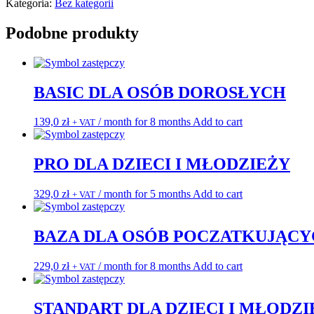
rozciągania
Kategoria:
Bez kategorii
-
Baza
Podobne produkty
(live
czwartki
18:30)
BASIC DLA OSÓB DOROSŁYCH
139,0
zł
/ month for 8 months
Add to cart
+ VAT
PRO DLA DZIECI I MŁODZIEŻY
329,0
zł
/ month for 5 months
Add to cart
+ VAT
BAZA DLA OSÓB POCZATKUJĄC
229,0
zł
/ month for 8 months
Add to cart
+ VAT
STANDART DLA DZIECI I MŁODZI