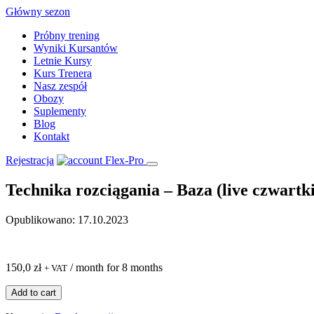
Skip
Główny sezon
to
Próbny trening
content
Wyniki Kursantów
Letnie Kursy
Kurs Trenera
Nasz zespół
Obozy
Suplementy
Blog
Kontakt
Rejestracja
Technika rozciągania – Baza (live czwartki
Opublikowano: 17.10.2023
150,0
zł
/ month for 8 months
+ VAT
ilość
Add to cart
Technika