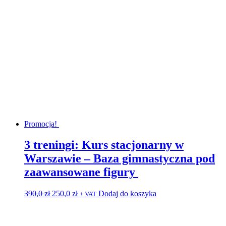
Promocja!
3 treningi: Kurs stacjonarny w
Warszawie – Baza gimnastyczna pod
zaawansowane figury
Pierwotna
Aktualna
390,0
zł
250,0
zł
Dodaj do koszyka
+ VAT
cena
cena
wynosiła:
wynosi:
390,0 zł.
250,0 zł.