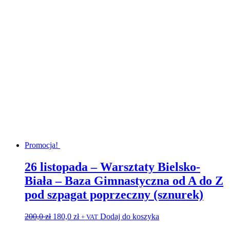
wynosiła:
wynosi:
50,0 zł.
5,0 zł.
Promocja!
26 listopada – Warsztaty Bielsko-
Biała – Baza Gimnastyczna od A do Z
pod szpagat poprzeczny (sznurek)
Pierwotna
Aktualna
200,0
zł
180,0
zł
Dodaj do koszyka
+ VAT
cena
cena