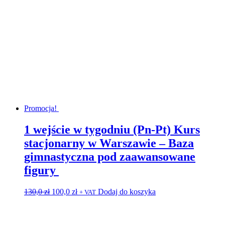
Promocja!
1 wejście w tygodniu (Pn-Pt) Kurs
stacjonarny w Warszawie – Baza
gimnastyczna pod zaawansowane
figury
Pierwotna
Aktualna
130,0
zł
100,0
zł
Dodaj do koszyka
+ VAT
cena
cena
wynosiła:
wynosi:
130,0 zł.
100,0 zł.