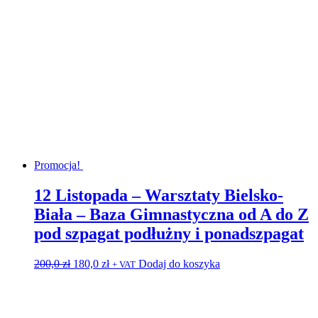
Promocja!
12 Listopada – Warsztaty Bielsko-
Biała – Baza Gimnastyczna od A do Z
pod szpagat podłużny i ponadszpagat
Pierwotna
Aktualna
200,0
zł
180,0
zł
Dodaj do koszyka
+ VAT
cena
cena
wynosiła:
wynosi:
200,0 zł.
180,0 zł.