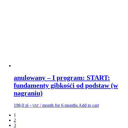
anulowany – I program: START:
fundamenty gibkośći od podstaw (w
nagraniu)
198,0
zł
/ month for 6 months
Add to cart
+ VAT
1
2
3