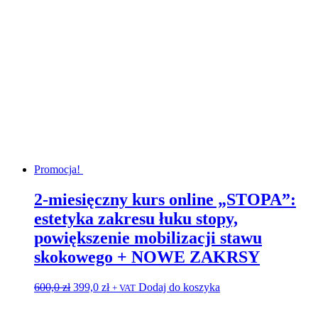
Promocja!
2-miesięczny kurs online „STOPA”:
estetyka zakresu łuku stopy,
powiększenie mobilizacji stawu
skokowego + NOWE ZAKRSY
Pierwotna
Aktualna
600,0
zł
399,0
zł
Dodaj do koszyka
+ VAT
cena
cena
wynosiła:
wynosi: