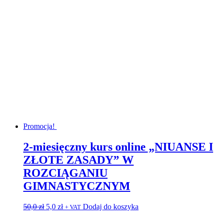
600,0 zł.
399,0 zł.
Promocja!
2-miesięczny kurs online „NIUANSE I
ZŁOTE ZASADY” W
ROZCIĄGANIU
GIMNASTYCZNYM
Pierwotna
Aktualna
50,0
zł
5,0
zł
Dodaj do koszyka
+ VAT
cena
cena