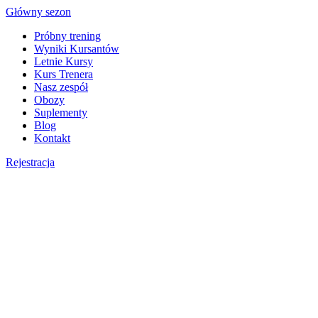
Skip
Główny sezon
to
Próbny trening
content
Wyniki Kursantów
Letnie Kursy
Kurs Trenera
Nasz zespół
Obozy
Suplementy
Blog
Kontakt
Rejestracja