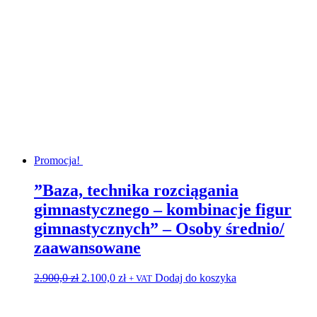
Promocja!
”Baza, technika rozciągania
gimnastycznego – kombinacje figur
gimnastycznych” – Osoby średnio/
zaawansowane
Pierwotna
Aktualna
2.900,0
zł
2.100,0
zł
Dodaj do koszyka
+ VAT
cena
cena
wynosiła:
wynosi:
2.900,0 zł.
2.100,0 zł.