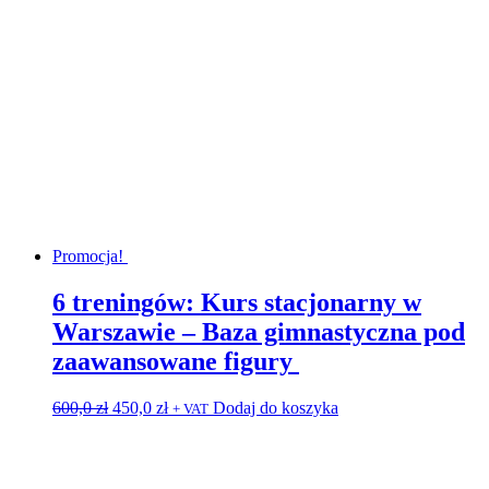
Promocja!
6 treningów: Kurs stacjonarny w
Warszawie – Baza gimnastyczna pod
zaawansowane figury
Pierwotna
Aktualna
600,0
zł
450,0
zł
Dodaj do koszyka
+ VAT
cena
cena
wynosiła:
wynosi:
600,0 zł.
450,0 zł.