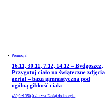
Promocja!
16.11, 30.11, 7.12, 14.12 – Bydgoszcz,
Przygotuj ciało na świąteczne zdjęcia
aerial – baza gimnastyczna pod
ogólną gibkość ciała
Pierwotna
Aktualna
480,0
zł
350,0
zł
Dodaj do koszyka
+ VAT
cena
cena
wynosiła:
wynosi:
480,0 zł.
350,0 zł.