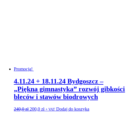
Promocja!
4.11.24 + 18.11.24 Bydgoszcz –
„Piękna gimnastyka” rozwój gibkości
bleców i stawów biodrowych
Pierwotna
Aktualna
240,0
zł
200,0
zł
Dodaj do koszyka
+ VAT
cena
cena
wynosiła:
wynosi:
240,0 zł.
200,0 zł.