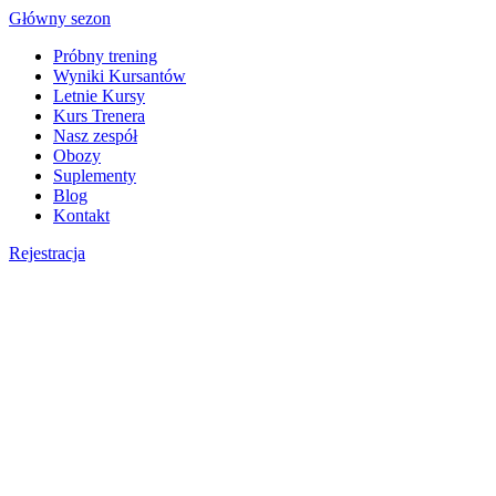
Skip
Główny sezon
to
Próbny trening
content
Wyniki Kursantów
Letnie Kursy
Kurs Trenera
Nasz zespół
Obozy
Suplementy
Blog
Kontakt
Rejestracja