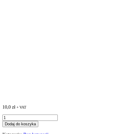
10,0
zł
+ VAT
ilość
test
Dodaj do koszyka
vat