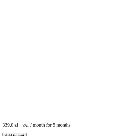
339,0
zł
/ month for 5 months
+ VAT
ilość
Add to cart