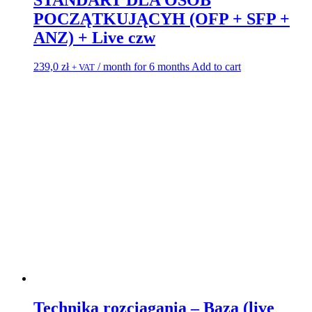
POCZĄTKUJĄCYH (OFP + SFP +
ANZ) + Live czw
239,0
zł
/ month for 6 months
Add to cart
+ VAT
Technika rozciągania – Baza (live