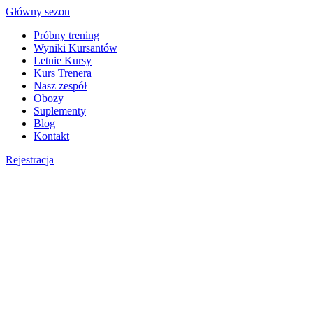
Skip
Główny sezon
to
Próbny trening
content
Wyniki Kursantów
Letnie Kursy
Kurs Trenera
Nasz zespół
Obozy
Suplementy
Blog
Kontakt
Rejestracja