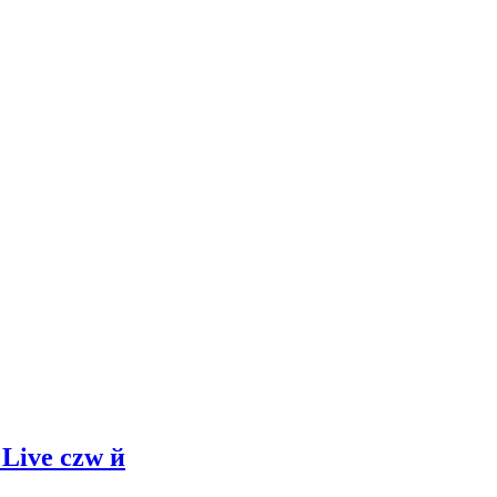
ive czw й