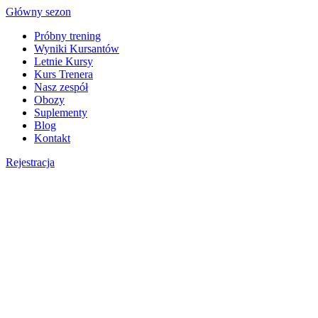
Skip
Główny sezon
to
Próbny trening
content
Wyniki Kursantów
Letnie Kursy
Kurs Trenera
Nasz zespół
Obozy
Suplementy
Blog
Kontakt
Rejestracja