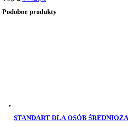
gimnastyczna
od
Podobne produkty
podstaw,
przygotowanie
ciała
pod
figury
gimnastyczne
STANDART DLA OSÓB ŚREDNIOZAAW