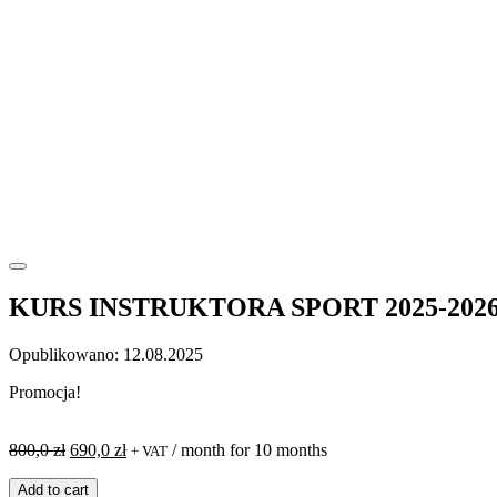
KURS INSTRUKTORA SPORT 2025-2026, Wr
Opublikowano: 12.08.2025
Promocja!
Pierwotna
Aktualna
800,0
zł
690,0
zł
/ month for 10 months
+ VAT
cena
cena
ilość
wynosiła:
wynosi:
Add to cart