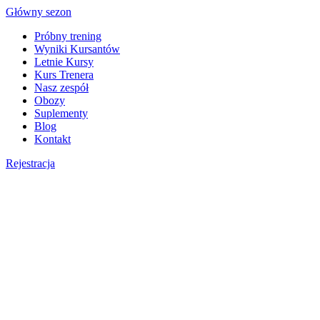
Skip
Główny sezon
to
Próbny trening
content
Wyniki Kursantów
Letnie Kursy
Kurs Trenera
Nasz zespół
Obozy
Suplementy
Blog
Kontakt
Rejestracja