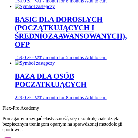
150,0
zł
/ month for 8 months
Add to cart
+ VAT
BASIC DLA DOROSLYCH
(POCZĄTKUJĄCYCH I
ŚREDNIOZAAWANSOWANYCH),
OFP
159,0
zł
/ month for 5 months
Add to cart
+ VAT
BAZA DLA OSÓB
POCZATKUJĄCYCH
229,0
zł
/ month for 8 months
Add to cart
+ VAT
Flex-Pro Academy
Pomagamy rozwijać elastyczność, siłę i kontrolę ciała dzięki
bezpiecznym treningom opartym na sprawdzonej metodologii
sportowej.