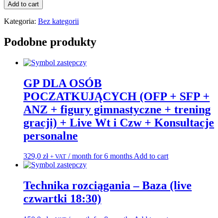
ilość
Add to cart
KURS
NA
Kategoria:
Bez kategorii
LATO
nr.
Podobne produkty
1
"Baza
i
technika
GP DLA OSÓB
od
podstaw"
POCZATKUJĄCYCH (OFP + SFP +
(live
ANZ + figury gimnastyczne + trening
Czw)
gracji) + Live Wt i Czw + Konsultacje
personalne
329,0
zł
/ month for 6 months
Add to cart
+ VAT
Technika rozciągania – Baza (live
czwartki 18:30)