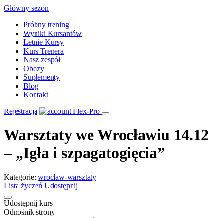
Skip
Główny sezon
to
Próbny trening
content
Wyniki Kursantów
Letnie Kursy
Kurs Trenera
Nasz zespół
Obozy
Suplementy
Blog
Kontakt
Rejestracja
Warsztaty we Wrocławiu 14.12
– „Igła i szpagatogięcia”
Kategorie:
wrocław-warsztaty
Lista życzeń
Udostępnij
Udostępnij kurs
Odnośnik strony