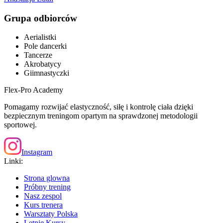
Grupa odbiorców
Aerialistki
Pole dancerki
Tancerze
Akrobatycy
Giimnastyczki
Flex-Pro Academy
Pomagamy rozwijać elastyczność, siłę i kontrolę ciała dzięki
bezpiecznym treningom opartym na sprawdzonej metodologii
sportowej.
Instagram
Linki:
Strona glowna
Próbny trening
Nasz zespol
Kurs trenera
Warsztaty Polska
Letnie Kursy