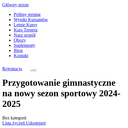
Skip
Główny sezon
to
Próbny trening
content
Wyniki Kursantów
Letnie Kursy
Kurs Trenera
Nasz zespół
Obozy
Suplementy
Blog
Kontakt
Rejestracja
Przygotowanie gimnastyczne
na nowy sezon sportowy 2024-
2025
Bez kategorii
Lista życzeń
Udostępnij