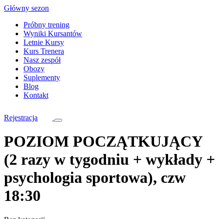
Skip
Główny sezon
to
Próbny trening
content
Wyniki Kursantów
Letnie Kursy
Kurs Trenera
Nasz zespół
Obozy
Suplementy
Blog
Kontakt
Rejestracja
POZIOM POCZĄTKUJĄCY
(2 razy w tygodniu + wykłady +
psychologia sportowa), czw
18:30