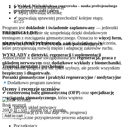
4. Wykład: Wieloukładowa rozgrzewka – nauka profesjonalnego
✔
szybciej budują adaptację
przygotowania ciała i głowy
✔
lepiej utrwalają technikę
✔
pozwalają sprawniej przechodzić kolejne etapy.
41:25
Program jest
dokładnie i świadomie zaplanowany
— jednostki
treningowe wzajemnie się uzupełniają dzięki dodatkowym
TRENINGI LIVE
treningom z rozciągania gimnastycznego. Oznacza to
więcej form,
niuansów i detali technicznych
, a także dodatkowe ćwiczenia,
BAZA GIMNASTYCZNA dla osób poczatkujących
które przyspieszają rozwój mięśni i adaptację zakresów ruchu.
WYKŁADY z dietetyki, regeneracji i suplementacji
Jednocześnie w kursie uwzględniona jest
regeneracja, praca z
układem nerwowym
oraz
dodatkowe wykłady z biomechaniki
,
TreningI mentalne i psychologia
dzięki czemu progres jest nie tylko szybszy, ale przede wszystkim
bezpieczny i długotrwały.
Poranki gimnastyczne i praktyki regeneracyjne / medytacyjne
Dodatkowo program zawiera:
Oceny i recenzje uczniów
✔
rozszerzoną bazę gimnastyczną (OFP)
oraz
specjalizację
rozciągania gimnastycznego
, która wspiera:
Brak recenzji
zdrowy układ nerwowy
269,0
zł
/ month for 5 months
+ VAT
regenerację (a to ona daje 70% progresu)
Add to cart
bezpieczne przyspieszenie procesu adaptacji
Początkujący