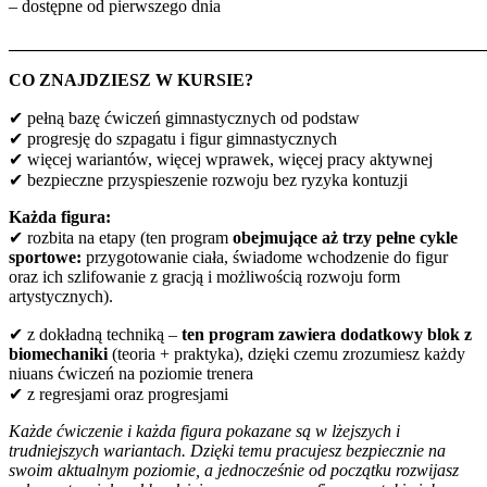
– dostępne od pierwszego dnia
_______________________________________________________
CO ZNAJDZIESZ W KURSIE?
✔
pełną bazę ćwiczeń gimnastycznych od podstaw
✔
progresję do szpagatu i figur gimnastycznych
✔
więcej wariantów, więcej wprawek, więcej pracy aktywnej
✔
bezpieczne przyspieszenie rozwoju bez ryzyka kontuzji
Każda figura:
✔
rozbita na etapy (ten program
obejmujące aż trzy pełne cykle
sportowe:
przygotowanie ciała, świadome wchodzenie do figur
oraz ich szlifowanie z gracją i możliwością rozwoju form
artystycznych).
✔
z dokładną techniką –
ten program zawiera dodatkowy blok z
biomechaniki
(teoria + praktyka), dzięki czemu zrozumiesz każdy
niuans ćwiczeń na poziomie trenera
✔
z regresjami oraz progresjami
Każde ćwiczenie i każda figura pokazane są w lżejszych i
trudniejszych wariantach. Dzięki temu pracujesz bezpiecznie na
swoim aktualnym poziomie, a jednocześnie od początku rozwijasz