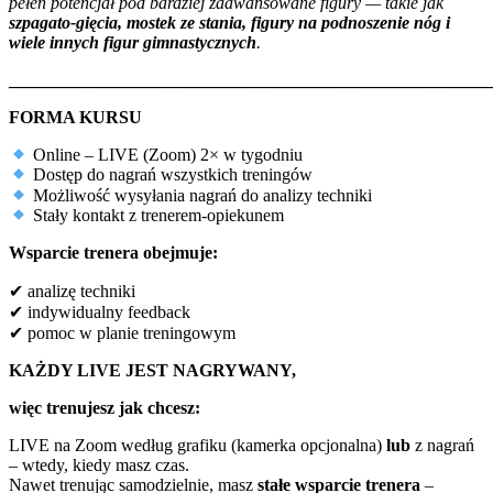
pełen potencjał pod bardziej zaawansowane figury — takie jak
szpagato-gięcia, mostek ze stania, figury na podnoszenie nóg i
wiele innych figur gimnastycznych
.
_______________________________________________________
FORMA KURSU
Online – LIVE (Zoom) 2× w tygodniu
Dostęp do nagrań wszystkich treningów
Możliwość wysyłania nagrań do analizy techniki
Stały kontakt z trenerem-opiekunem
Wsparcie trenera obejmuje:
✔
analizę techniki
✔
indywidualny feedback
✔
pomoc w planie treningowym
KAŻDY LIVE JEST NAGRYWANY,
więc trenujesz jak chcesz:
LIVE na Zoom według grafiku (kamerka opcjonalna)
lub
z nagrań
– wtedy, kiedy masz czas.
Nawet trenując samodzielnie, masz
stałe wsparcie trenera
–