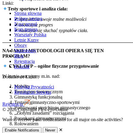
Linki:
Testy sportowe i analiza ciała:
Strona glowna
Próbny trening
✔
sprawdzisz swoje realne możliwości
Nasz zespol
✔
zobaczysz progres
Kurs trenera
✔
nauczysz się słuchać sygnałów ciała.
Warsztaty Polska
Letnie Kursy
_______________________________________________________
Obozy
NA JAKIEJ METODOLOGII OPIERA SIĘ TEN
Suplementy
PROGRAM?
Blog
Rejestracja
CYKL OFP – ogólne fizyczne przygotowanie
Kontakt
W kursie pracujemy m.in. nad:
Dodatkowe Linki:
Mobility
Polityka Prywatności
Treningiem motorycznym
Regulamin Serwisu
Gimnastyką funkcjonalną
Testami gimnastyczno-sportowymi
Rejestracja
Podstawami stretchingu gimnastycznego
© 2026 Copyright Flex-Pro Online
„Złotymi zasadami” rozciągania
Porankami gimnastycznymi
Want to receive push notifications for all major on-site activities?
Rolowaniem
Oddychaniem
✕
Enable Notifications
Never