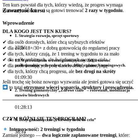
Ten kurs powstał dla tych, którzy wiedzą, że progres wymaga
Zawartość kursu
systematyczności — i są gotowi trenować
2 razy w tygodniu
.
Wprowadzenie
DLA KOGO JEST TEN KURS?
1. Strategia rozwoju, sprzęt sportowy
✔
dla osób dorosłych, które chcą szybszych efektów
27:56
✔
dla osób 18+/30+ z dobrą gotowością do regularnej pracy
✔
dla tych, którzy czują, że 1 trening w tygodniu to za mało
✔
dla osób ambitnych, ale świadomych swojego ciała
1.1 Wprowadzenie w świat gimnastyczny. Jak trenować
✔
dla osób trenujących pole dance, aerial, taniec, jogę
profesjonalnie w dorosłym wieku. Mity o planach treningowych.
✔
dla tych, którzy chcą progresu, ale
bez drogi na skróty
01:09:30
Jeśli trochę się boisz nowego wyzwania ale jesteś gotowa się uczyć
to tutaj
otrzymasz więcej wsparcia, struktury i prowadzenia.
2. Trening gimnastyczny „Zdrowe ciało” – rolowanie, mobilizacja
stawów biodrowych
_______________________________________________________
01:28:13
CZYM RÓŻNI SIĘ TEN PROGRAM?
3. Testy gimnastyczne „Pierwszy krok do celu”
Intensywność: 2 treningi w tygodniu
38:14
Zamiast jednego —
dwa logicznie zaplanowane treningi
, które: