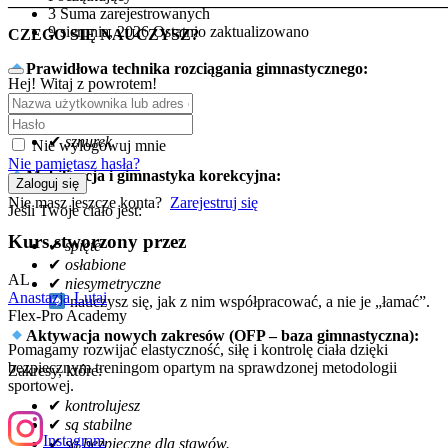
_______________________________________________________
3 Suma zarejestrowanych
9 sierpnia, 2026 Ostatnio zaktualizowano
CZEGO SIĘ NAUCZYSZ?
Prawidłowa technika rozciągania gimnastycznego:
Hej! Witaj z powrotem!
✔
szpagat
✔
mostek
✔
sznurek
Nie wylogowuj mnie
Nie pamiętasz hasła?
Mobilizacja i gimnastyka korekcyjna:
Zaloguj się
Nie masz jeszcze konta?
Zarejestruj się
Jeśli Twoje ciało jest:
Kurs stworzony przez
✔
spięte
✔
osłabione
AL
✔
niesymetryczne
Anastazja Lutai
nauczysz się, jak z nim współpracować, a nie je „łamać”.
Flex-Pro Academy
Aktywacja nowych zakresów (OFP – baza gimnastyczna):
Pomagamy rozwijać elastyczność, siłę i kontrolę ciała dzięki
bezpiecznym treningom opartym na sprawdzonej metodologii
Zakresy, które:
sportowej.
✔
kontrolujesz
✔
są stabilne
Instagram
✔
są bezpieczne dla stawów.