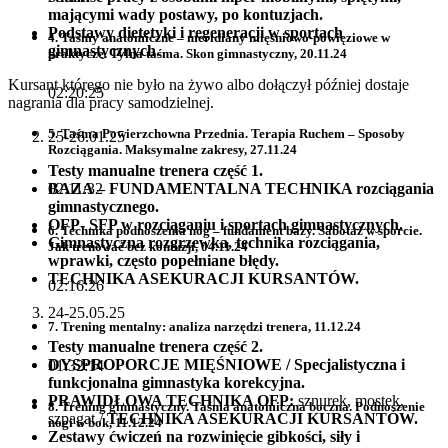
mającymi wady postawy, po kontuzjach.
Podstawy dietetyki i regeneracji w sportach
4. Taśmy anatomiczne – meridiany mięśniowo-powięziowe w
gimnastycznych.
praktycze. Tylna taśma. Skon gimnastyczny, 20.11.24
Kursant którego nie było na żywo albo dołączył później dostaje
02:20:25
nagrania dla pracy samodzielnej.
5. Taśma Powierzchowna Przednia. Terapia Ruchem – Sposoby
25-26.01.25
Rozciągania. Maksymalne zakresy, 27.11.24
Testy manualne trenera część 1.
BAZA – FUNDAMENTALNA TECHNIKA rozciągania
02:11:32
gimnastycznego.
OFP- SFP w rozciąganiu i sportach gimnastycznych.
6. Technika podnoszenia nóg – fundament bazy. Sabotaż w sporcie.
Gimnastyczna rozgrzewka, technika rozciągania,
Jak trenować bez kontuzji, 04.11.24
wprawki, często popełniane błędy.
TECHNIKA ASEKURACJI KURSANTÓW.
02:16:26
24-25.05.25
7. Trening mentalny: analiza narzędzi trenera, 11.12.24
Testy manualne trenera część 2.
DYSPROPORCJE MIĘŚNIOWE / Specjalistyczna i
01:32:14
funkcjonalna gimnastyka korekcyjna.
PRAWIDŁOWA TECHNIKA OFP:
sznurek, mostek,
8. Trening gimnastyczny. Taśma anatomiczna boczna. Podnoszenie
szpagat /
TECHNIKA ASEKURACJI KURSANTÓW.
nogi w bok, 11.12.24
Zestawy ćwiczeń na rozwinięcie gibkości, siły i