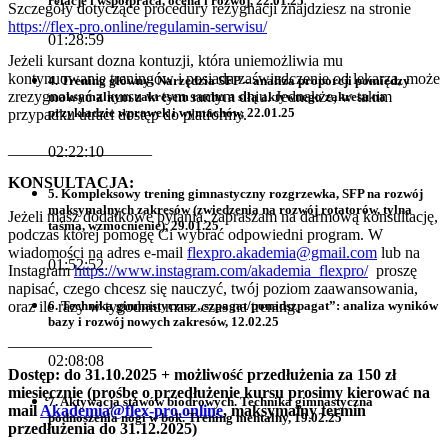
relacje i współpraca, ocena i rozwój, 22.01.25
Szczegóły dotyczące procedury rezygnacji znajdziesz na stronie
https://flex-pro.online/regulamin-serwisu/
01:28:59
Jeżeli kursant dozna kontuzji, która uniemożliwia mu
kontynuowanie treningów i posiada zaświadczenie od lekarza, może
4. Trening główny: Narzędzia SFP – analiza proporcji pomiędzy
zrezygnować z kursu w tym samym dniu. Jednakże, w takim
maksymalnym zakresem ruchu a siłą aktywnego zakresu na
przykładzie wprawek i wymachów, 22.01.25
przypadku utraci dostęp do platformy.
__________________
02:22:10
KONSULTACJA:
5. Kompleksowy trening gimnastyczny rozgrzewka, SFP na rozwój
maksymalnych zakresów (zwiedzenia na rozwój rotatorów, tylna
Jeżeli masz dodatkowe pytania, zapraszam na darmową konsultację,
taśma, wzmocnienie), 29.01.25
podczas której pomogę Ci wybrać odpowiedni program. W
wiadomości na adres e-mail
flexpro.akademia@gmail.com
lub na
01:52:52
Instagram
https://www.instagram.com/akademia_flexpro/
proszę
napisać, czego chcesz się nauczyć, twój poziom zaawansowania,
6. Technika gimnastyczna „szpagat/ponadszpagat”: analiza wyników
oraz ile razy w tygodniu masz czas na trening.
bazy i rozwój nowych zakresów, 12.02.25
__________________
02:08:08
Dostęp: do 31.10.2025 + możliwość przedłużenia za 150 zł
miesięcznie (prośbę o przedłużenie kursu prosimy kierować na
7. Aktywacja stawów biodrowych. Technika gimnastyczna
mail
Akademia@flex-pro.online
, maksymalny termin
podnoszenia nogi w bok. Trening mentalny, 19.02.25
przedłużenia do 31.12.2025)