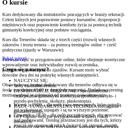
O kursie
Kurs dedykowany dla instruktorów pracujących w branży rekreacji.
Celem których jest poprawienie postawy kursantów, dysproporcji
mięśniowych oraz poprawienie komfortu życia za pomocą technik
gimnastyki korekcyjnej oraz podstaw rozciągania.
Kurs dla Trenerów składa się z trzech części (rozwój własnych
zakresów i teoria trenera – za pomocą treningów online + cześć
praktyczna (zjazdy w Warszawie).
Pokaż więcej
Pierwsza część to przygotowanie online, które obejmuje teoretyczne
wprowadzenie oraz indywidualny rozwój uczestnika,
Czego się nauczysz?
przygotowując kursanta do zjazdów. Kursant może wybrać
dowolne dwa dni na praktykę własnych umiejętności.
NAUCZYSZ SIĘ:
Obowiązkowy trening dedykowany dla trenerów odbywa się w
Testy manualne trenera.
środy o godzinie 10:00 (+ dostęp do nagrania). Dodatkowy trening
DYSPROPORCJE MIĘŚNIOWE / Specjalistyczna i
można wybrać w zależności od poziomu zaawansowania:
funkcjonalna gimnastyka korekcyjna (profilaktyka tyło- i
przodo-pochylenia, skoliozy, płaskostopia).
Wtorek o 19:00 – dla osób zaawansowanych, które potrafią
BAZA - FUNDAMENTALNA TECHNIKA rozciągania
już wykonywać szpagaty i są na wyższym poziomie.
gimnastycznego.
Czwartek o 18:30 – dla osób początkujących, aby pracować
OFP Ogólne fizyczne przygotowanie u dzieci i osób
nad podstawami. Trening przeznaczony jest dla tych, którzy
dorosłych.
jeszcze nie opanowali takich ćwiczeń jak szpagat, mostek,
Gimnastyczna techniki rozciągania, wprawki, rozgrzewka,