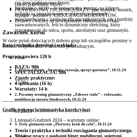
czy inne podstawowe figury.
często popełniane błędy.
Niedziela o 10:00 – to uniwersalny trening, na którym
PRAWIDŁOWA TECHNIKA BAZY: pod sznurek, mostek,
techniki są prezentowane w różnych poziomach
szpagat / podstawy ASEKURACJI KURSANTÓW.
zaawansowania – zarówno dla początkujących, jak i bardziej
Zestawy ćwiczeń na powiększenie elastyczności ciała.
zaawansowanych. Jest to dynamiczny stretching, który
przygotowuje do tańca, sportu, akrobatyki oraz gimnastyki.
Zawartość kursu
W razie pytań dotyczących doboru grup lub szczegółów prosimy o
Baza i technika (treningi i wykłady)
kontakt bezpośrednio z trenerem prowadzącym.
Program zawiera 120 h
I cykl
BAZA: 90h
1. Wprowadzenie „Strategia rozwoju, sprzęt sportowy”, 10.11.24
SPECJALIZACJA: 30h
Zjazdy praktyczne:
27:56
4 spotkania (16 h)
Warsztaty: 14 h
2. Poranny trening gimnastyczny „Zdrowe ciało” – rolowanie,
_______________________________________________________
mobilizacja stawów biodrowych, 10.11.24
Grafik (rekreacja/gimnastyka korekcyjna)
01:28:13
Listopad-Grudzień 2024 – warsztaty online:
3. Testy gimnastyczne „Pierwszy krok do celu”, 10.11.24
Teoria i praktyka z techniki rozciągania gimnastycznego.
38:14
Niuanse pracy z osobami hiper mobilnymi, spiętymi,