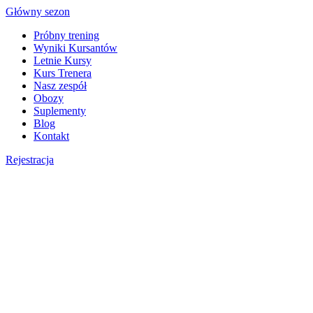
Skip
Główny sezon
to
Próbny trening
content
Wyniki Kursantów
Letnie Kursy
Kurs Trenera
Nasz zespół
Obozy
Suplementy
Blog
Kontakt
Rejestracja