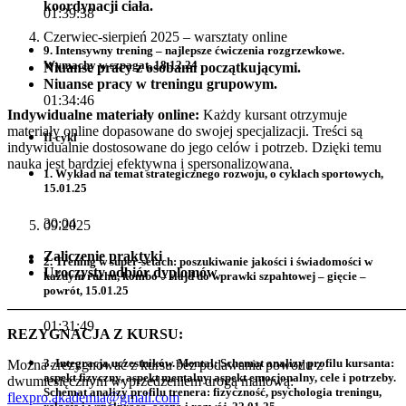
koordynacji ciała.
01:39:38
Czerwiec-sierpień 2025 – warsztaty online
9. Intensywny trening – najlepsze ćwiczenia rozgrzewkowe.
Wymachy w szpagat, 18.12.24
Niuanse pracy z osobami początkującymi.
Niuanse pracy w treningu grupowym.
01:34:46
Indywidualne materiały online:
Każdy kursant otrzymuje
materiały online dopasowane do swojej specjalizacji. Treści są
II cykl
indywidualnie dostosowane do jego celów i potrzeb. Dzięki temu
nauka jest bardziej efektywna i spersonalizowana.
1. Wykład na temat strategicznego rozwoju, o cyklach sportowych,
15.01.25
30:04
09.2025
Zaliczenie praktyki
2. Trening w super-setach: poszukiwanie jakości i świadomości w
Uroczysty odbiór dyplomów
każdym ruchu, kombo – slajd do wprawki szpahtowej – gięcie –
powrót, 15.01.25
_______________________________________________________
01:31:49
REZYGNACJA Z KURSU:
3. Integracja uczestników. Mental: Schemat analizy profilu kursanta:
Można zrezygnować z kursu bez podawania powodu z
aspekt fizyczny, aspekt mentalny, aspekt emocjonalny, cele i potrzeby.
dwumiesięcznym wyprzedzeniem drogą mailową:
Schemat analizy profilu trenera: fizyczność, psychologia treningu,
flexpro.akademia@gmail.com