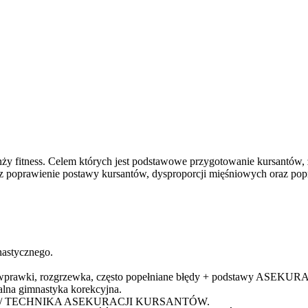
nży fitness. Celem których jest podstawowe przygotowanie kursantów
az poprawienie postawy kursantów, dysproporcji mięśniowych oraz pop
stycznego.
ia, wprawki, rozgrzewka, często popełniane błędy + podstawy AS
a gimnastyka korekcyjna.
gat / TECHNIKA ASEKURACJI KURSANTÓW.