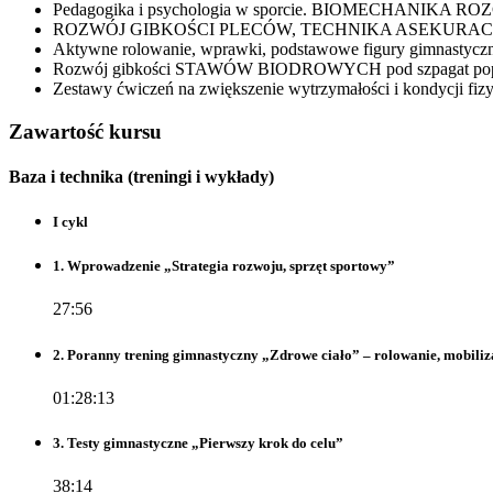
Pedagogika i psychologia w sporcie. BIOMECHANIKA RO
ROZWÓJ GIBKOŚCI PLECÓW, TECHNIKA ASEKURAC
Aktywne rolowanie, wprawki, podstawowe figury gimnastyczne,
Rozwój gibkości STAWÓW BIODROWYCH pod szpagat poprz
Zestawy ćwiczeń na zwiększenie wytrzymałości i kondycji fizy
Zawartość kursu
Baza i technika (treningi i wykłady)
I cykl
1. Wprowadzenie „Strategia rozwoju, sprzęt sportowy”
27:56
2. Poranny trening gimnastyczny „Zdrowe ciało” – rolowanie, mobili
01:28:13
3. Testy gimnastyczne „Pierwszy krok do celu”
38:14