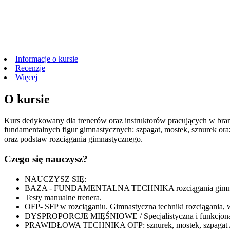
Informacje o kursie
Recenzje
Więcej
O kursie
Kurs dedykowany dla trenerów oraz instruktorów pracujących w bra
fundamentalnych figur gimnastycznych: szpagat, mostek, sznurek or
oraz podstaw rozciągania gimnastycznego.
Czego się nauczysz?
NAUCZYSZ SIĘ:
BAZA - FUNDAMENTALNA TECHNIKA rozciągania gimna
Testy manualne trenera.
OFP- SFP w rozciąganiu. Gimnastyczna techniki rozciągan
DYSPROPORCJE MIĘŚNIOWE / Specjalistyczna i funkcjonaln
PRAWIDŁOWA TECHNIKA OFP: sznurek, mostek, szpa