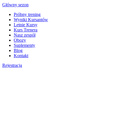
Skip
Główny sezon
to
Próbny trening
content
Wyniki Kursantów
Letnie Kursy
Kurs Trenera
Nasz zespół
Obozy
Suplementy
Blog
Kontakt
Rejestracja