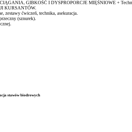
ZCIĄGANIA, GIBKOŚĆ I DYSPROPORCJE MIĘŚNIOWE + Technika szp
JI KURSANTÓW.
 zestawy ćwiczeń, technika, asekuracja.
eczny (sznurek).
cznej.
zacja stawów biodrowych