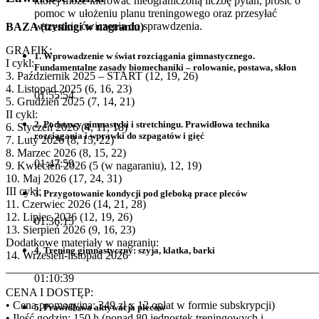
której może kierować nieograniczoną liczbę pytań, prosić o
pomoc w ułożeniu planu treningowego oraz przesyłać
wszystkie ćwiczenia do sprawdzenia.
BAZA (treningi w nagraniu)
GRAFIK:
1. Wprowadzenie w świat rozciągania gimnastycznego.
I cykl:
Fundamentalne zasady biomechaniki – rolowanie, postawa, skłon
3. Październik 2025 – START (12, 19, 26)
4. Listopad 2025 (6, 16, 23)
01:55:54
5. Grudzień 2025 (7, 14, 21)
II cykl:
2. Podstawy gimnastyki i stretchingu. Prawidłowa technika
6. Styczeń 2026 (4, 11, 18)
rozciągania i wprawki do szpagatów i gięć
7. Luty 2026 (8, 15, 22)
8. Marzec 2026 (8, 15, 22)
01:47:59
9. Kwiecień 2026 (5 (w nagaraniu), 12, 19)
10. Maj 2026 (17, 24, 31)
III cykl:
3. Przygotowanie kondycji pod gleboką prace pleców
11. Czerwiec 2026 (14, 21, 28)
12. Lipiec 2026 (12, 19, 26)
01:36:15
13. Sierpień 2026 (9, 16, 23)
Dodatkowe materiały w nagraniu:
4. Trening gimnastyczny: szyja, klatka, barki
14. Wrzesień-listopad 2026
_______________________________________________________
01:10:39
CENA I DOSTĘP:
• Cena promocyjna: 349 zł x 12 opłat w formie subskrypcji)
5. Prawidłowa aktywacja pleców
• Ilość godzin: 150 h (ponad 80 jednostek treningowych i