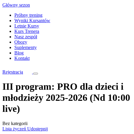
Skip
Główny sezon
to
Próbny trening
content
Wyniki Kursantów
Letnie Kursy
Kurs Trenera
Nasz zespół
Obozy
Suplementy
Blog
Kontakt
Rejestracja
III program: PRO dla dzieci i
młodzieży 2025-2026 (Nd 10:00
live)
Bez kategorii
Lista życzeń
Udostępnij