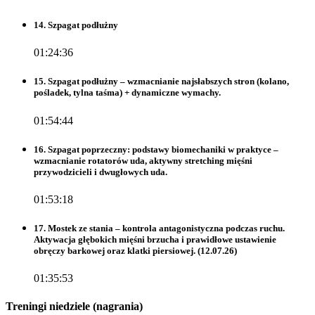
14. Szpagat podłużny
01:24:36
15. Szpagat podłużny – wzmacnianie najsłabszych stron (kolano,
pośladek, tylna taśma) + dynamiczne wymachy.
01:54:44
16. Szpagat poprzeczny: podstawy biomechaniki w praktyce –
wzmacnianie rotatorów uda, aktywny stretching mięśni
przywodzicieli i dwugłowych uda.
01:53:18
17. Mostek ze stania – kontrola antagonistyczna podczas ruchu.
Aktywacja głębokich mięśni brzucha i prawidłowe ustawienie
obręczy barkowej oraz klatki piersiowej. (12.07.26)
01:35:53
Treningi niedziele (nagrania)