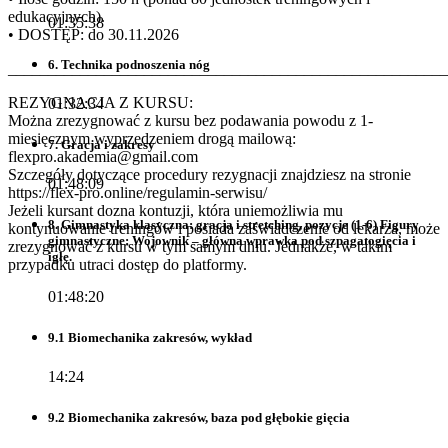
edukacyjnych).
01:35:38
• DOSTĘP: do 30.11.2026
6. Technika podnoszenia nóg
_______________________________________________________
REZYGNACJA Z KURSU:
01:32:34
Można zrezygnować z kursu bez podawania powodu z 1-
miesięcznym wyprzedzeniem drogą mailową:
7. Gracja i zakresy
flexpro.akademia@gmail.com
Szczegóły dotyczące procedury rezygnacji znajdziesz na stronie
01:48:09
https://flex-pro.online/regulamin-serwisu/
Jeżeli kursant dozna kontuzji, która uniemożliwia mu
8. Gimnastyka klasyczna: gracja i stretching, pozycje (1-6) Figury
kontynuowanie treningów i posiada zaświadczenie od lekarza, może
gimnastyczne: Wojownik – główna wprawka pod szpagatogięcia i
zrezygnować z kursu w tym samym dniu. Jednakże, w takim
igłę.
przypadku utraci dostęp do platformy.
01:48:20
9.1 Biomechanika zakresów, wykład
14:24
9.2 Biomechanika zakresów, baza pod głębokie gięcia