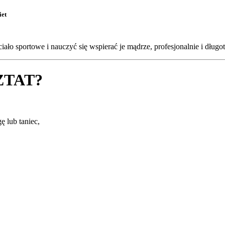
iet
iało sportowe i nauczyć się wspierać je mądrze, profesjonalnie i dług
ZTAT?
gę lub taniec,