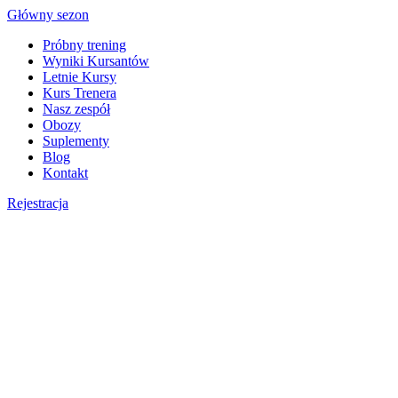
Skip
Główny sezon
to
Próbny trening
content
Wyniki Kursantów
Letnie Kursy
Kurs Trenera
Nasz zespół
Obozy
Suplementy
Blog
Kontakt
Rejestracja