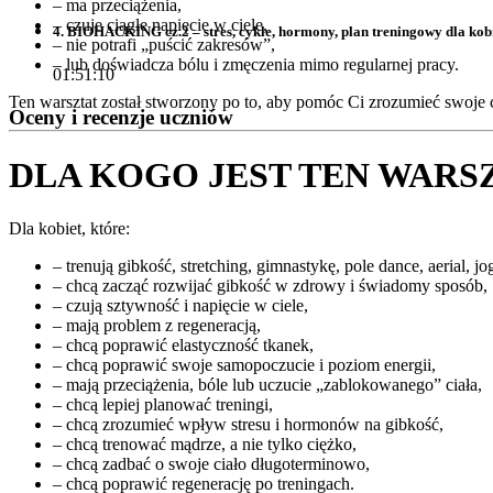
– ma przeciążenia,
– czuje ciągłe napięcie w ciele,
4. BIOHACKING cz.2 – stres, cykle, hormony, plan treningowy dla kob
– nie potrafi „puścić zakresów”,
– lub doświadcza bólu i zmęczenia mimo regularnej pracy.
01:51:10
Ten warsztat został stworzony po to, aby pomóc Ci zrozumieć swoje c
Oceny i recenzje uczniów
DLA KOGO JEST TEN WARS
Dla kobiet, które:
– trenują gibkość, stretching, gimnastykę, pole dance, aerial, jo
– chcą zacząć rozwijać gibkość w zdrowy i świadomy sposób,
– czują sztywność i napięcie w ciele,
– mają problem z regeneracją,
– chcą poprawić elastyczność tkanek,
– chcą poprawić swoje samopoczucie i poziom energii,
– mają przeciążenia, bóle lub uczucie „zablokowanego” ciała,
– chcą lepiej planować treningi,
– chcą zrozumieć wpływ stresu i hormonów na gibkość,
– chcą trenować mądrze, a nie tylko ciężko,
– chcą zadbać o swoje ciało długoterminowo,
– chcą poprawić regenerację po treningach.