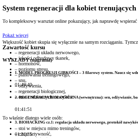
System regeneracji dla kobiet trenujących 
To kompleksowy warsztat online pokazujący, jak naprawdę wspierać 
Pokaż więcej
Większość kobiet skupia się wyłącznie na samym rozciąganiu. Tymc
Zawartość kursu
– regeneracji układu nerwowego,
– jakości odbudowy tkanek,
WYKŁADY (nagrania)
– hormonów,
– poziomu stresu,
1. MODEL PROGRESJI GIBKOŚCI – 3 filarowy system. Naucz się wdraż
– planowania treningowego,
– snu,
01:49:40
– odżywienia,
– regeneracji biologicznej,
– oraz codziennych nawyków.
2. REGENERACJA BIOLOGICZNA (wewnętrzna): sen, odżywianie, bad
01:41:51
To właśnie dlatego wiele osób:
3. BIOHACKING cz.1: regulacja układu nerwowego, protokół nawyków
– stoi w miejscu mimo treningów,
– czuje sztywność,
01:31:35