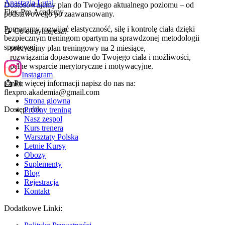
Anastazja Lutai
Dostosowujemy plan do Twojego aktualnego poziomu – od
Flex-Pro Academy
podstawowego po zaawansowany.
Pomagamy rozwijać elastyczność, siłę i kontrolę ciała dzięki
📝 Co otrzymujesz?
bezpiecznym treningom opartym na sprawdzonej metodologii
sportowej.
– precyzyjny plan treningowy na 2 miesiące,
– rozwiązania dopasowane do Twojego ciała i możliwości,
– pełne wsparcie merytoryczne i motywacyjne.
Instagram
📩 Po więcej informacji napisz do nas na:
Linki:
flexpro.akademia@gmail.com
Strona glowna
Dostęp: rok
Próbny trening
Nasz zespol
Kurs trenera
Warsztaty Polska
Letnie Kursy
Obozy
Suplementy
Blog
Rejestracja
Kontakt
Dodatkowe Linki: