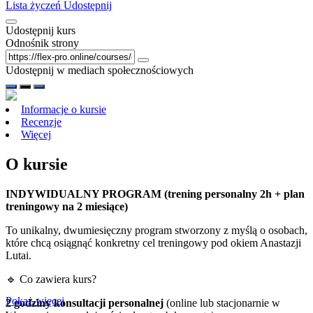
Lista życzeń
Udostępnij
Udostępnij kurs
Odnośnik strony
Udostępnij w mediach społecznościowych
Informacje o kursie
Recenzje
Więcej
O kursie
INDYWIDUALNY PROGRAM (trening personalny 2h + plan
treningowy na 2 miesiące)
To unikalny, dwumiesięczny program stworzony z myślą o osobach,
które chcą osiągnąć konkretny cel treningowy pod okiem Anastazji
Lutai.
🔹 Co zawiera kurs?
Pokaż więcej
2 godziny konsultacji personalnej
(online lub stacjonarnie w