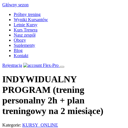
Skip
Główny sezon
to
Próbny trening
content
Wyniki Kursantów
Letnie Kursy
Kurs Trenera
Nasz zespół
Obozy
Suplementy
Blog
Kontakt
Rejestracja
INDYWIDUALNY
PROGRAM (trening
personalny 2h + plan
treningowy na 2 miesiące)
Kategorie:
KURSY_ONLINE