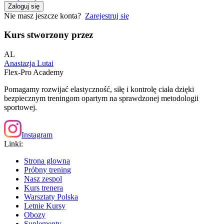
Zaloguj się
Nie masz jeszcze konta?
Zarejestruj się
Kurs stworzony przez
AL
Anastazja Lutai
Flex-Pro Academy
Pomagamy rozwijać elastyczność, siłę i kontrolę ciała dzięki
bezpiecznym treningom opartym na sprawdzonej metodologii
sportowej.
Instagram
Linki:
Strona glowna
Próbny trening
Nasz zespol
Kurs trenera
Warsztaty Polska
Letnie Kursy
Obozy
Suplementy