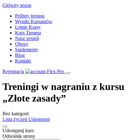
Skip
Główny sezon
to
Próbny trening
content
Wyniki Kursantów
Letnie Kursy
Kurs Trenera
Nasz zespół
Obozy
Suplementy
Blog
Kontakt
Rejestracja
Treningi w nagraniu z kursu
„Złote zasady”
Bez kategorii
Lista życzeń
Udostępnij
Udostępnij kurs
Odnośnik strony