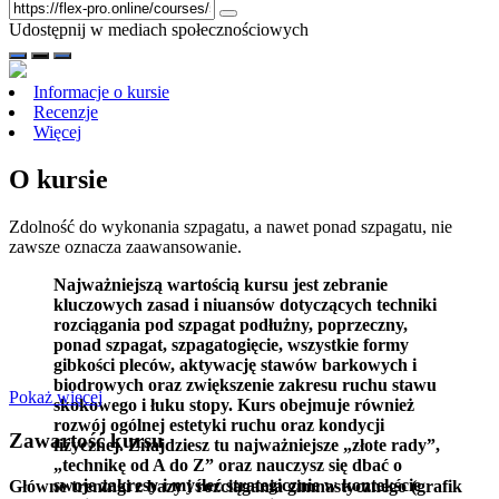
Udostępnij w mediach społecznościowych
Informacje o kursie
Recenzje
Więcej
O kursie
Zdolność do wykonania szpagatu, a nawet ponad szpagatu, nie
zawsze oznacza zaawansowanie.
Najważniejszą wartością kursu jest zebranie
kluczowych zasad i niuansów dotyczących techniki
rozciągania pod szpagat podłużny, poprzeczny,
ponad szpagat, szpagatogięcie, wszystkie formy
gibkości pleców, aktywację stawów barkowych i
biodrowych oraz zwiększenie zakresu ruchu stawu
Pokaż więcej
skokowego i łuku stopy. Kurs obejmuje również
rozwój ogólnej estetyki ruchu oraz kondycji
Zawartość kursu
fizycznej. Znajdziesz tu najważniejsze „złote rady”,
„technikę od A do Z” oraz nauczysz się dbać o
swoje zakresy i myśleć strategicznie w kontekście
Główne treningi z bazy i rozciągania gimnastycznego (grafik