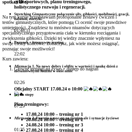
cykli sportowych, planu treningowego,
spotkań live)
holistycznego rozwoju i regeneracji.
Stretching Gimnastyczny połączenie siły, gibkości, mobilności, gracji,
Na tym kursie przedstawiam profesjonalne zestawy ćwiczeń i
balansu, estetyki.
testów gimnastycznych, które pomogą Ci ocenić swoje prawdziwe
umiejętności. Znajdziesz tu mnóstwo niuansów dotyczących
01:48:11
specjalistycznego przygotowania ciała w kierunku rozciągania i
zwiększenia gibkości. Dzięki tej wiedzy znacznie wpłyniesz na
Poranek + intensywny trening
swoje efekty końcowe. Zobaczysz, jak wiele możesz osiągnąć,
poznając swoje możliwości!
22:02
Kurs zawiera:
Afirmacja 1. Na nowy dobry i obfity w wartości i naukę dzień z
Główne treningi na żywo + dostęp do nagrań
niesamowitymi ludźmi w okół mnie
02:26
Oficjalny START 17.08.24 o 10:00
Set na stopy
Plan treningowy:
07:29
17.08.24 10:00 – trening nr 1
Afirmacja 2. Energia i moc np na trening ale i sytuacje życiowe
20.08.24 18:00 – trening nr 2
24.08.24 10:00 – trening nr 3
01:25
27.08.24 10:00 – trening nr 4