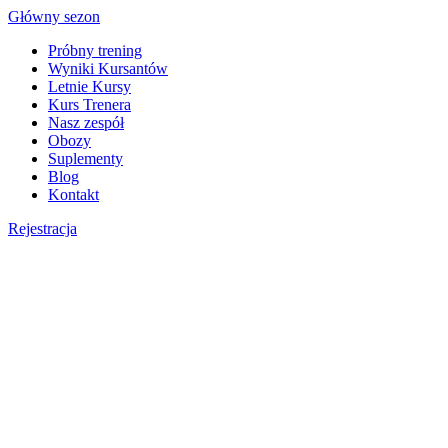
Skip
Główny sezon
to
Próbny trening
content
Wyniki Kursantów
Letnie Kursy
Kurs Trenera
Nasz zespół
Obozy
Suplementy
Blog
Kontakt
Rejestracja