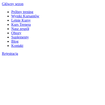
Skip
Główny sezon
to
Próbny trening
content
Wyniki Kursantów
Letnie Kursy
Kurs Trenera
Nasz zespół
Obozy
Suplementy
Blog
Kontakt
Rejestracja