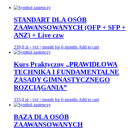
z
trenerem,
treningi
STANDART DLA OSÓB
z
bazy,
ZAAWANSOWANYCH (OFP + SFP +
biomechaniki
ANZ) + Live czw
i
techniki
rozciągania,
239,0
zł
/ month for 6 months
Add to cart
+ VAT
wykłady),
pełny
dostąp
Kurs Praktyczny „PRAWIDŁOWA
do
platformy
TECHNIKA I FUNDAMENTALNE
ZASADY GIMNASTYCZNEGO
ROZCIĄGANIA”
333,0
zł
/ month for 6 months
Add to cart
+ VAT
BAZA DLA OSÓB
ZAAWANSOWANYCH