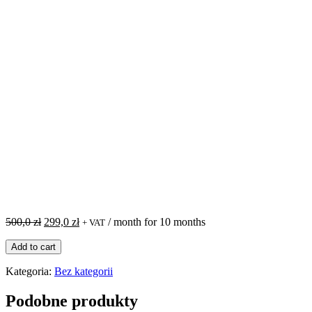
Pierwotna
Aktualna
500,0
zł
299,0
zł
/ month for 10 months
+ VAT
cena
cena
ilość
wynosiła:
wynosi:
Add to cart
PRO
500,0 zł.
299,0 zł.
dla
Kategoria:
Bez kategorii
osób
poczatkujących
Podobne produkty
(live