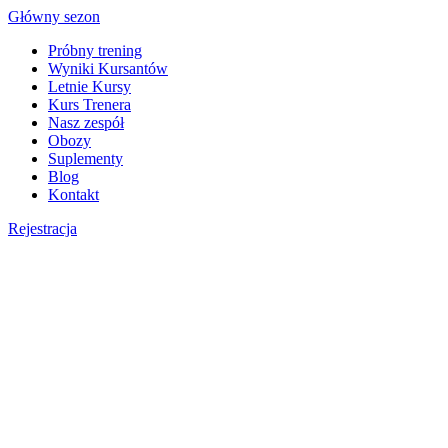
Skip
Główny sezon
to
Próbny trening
content
Wyniki Kursantów
Letnie Kursy
Kurs Trenera
Nasz zespół
Obozy
Suplementy
Blog
Kontakt
Rejestracja