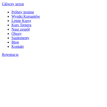
Skip
Główny sezon
to
Próbny trening
content
Wyniki Kursantów
Letnie Kursy
Kurs Trenera
Nasz zespół
Obozy
Suplementy
Blog
Kontakt
Rejestracja