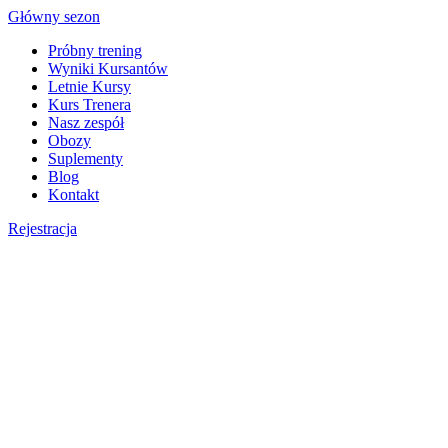
Skip
Główny sezon
to
Próbny trening
content
Wyniki Kursantów
Letnie Kursy
Kurs Trenera
Nasz zespół
Obozy
Suplementy
Blog
Kontakt
Rejestracja